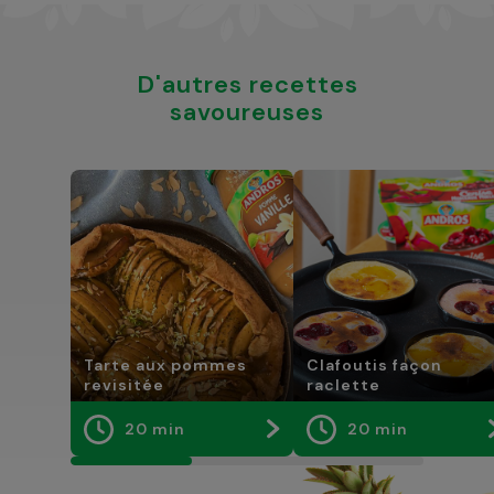
D'autres recettes
savoureuses
Tarte aux pommes
Clafoutis façon
revisitée
raclette
20 min
20 min