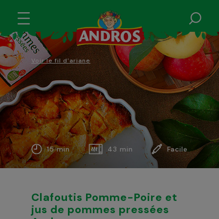
Voir le fil d'ariane
15 min
43 min
Facile
Clafoutis Pomme-Poire et
jus de pommes pressées