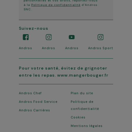
personnelles et vos droits, reportez-vous
à la
Politique de confidentialité
d’Andros
SNC.
Suivez-nous
Andros
Andros
Andros
Andros Sport
Pour votre santé, évitez de grignoter
entre les repas. www.mangerbouger.fr
Andros Chef
Plan du site
Andros Food Service
Politique de
confidentialité
Andros Carrières
Cookies
Mentions légales