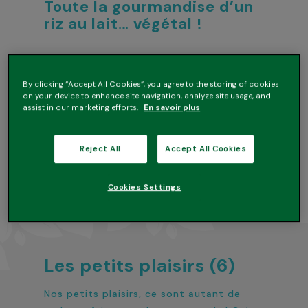
Toute la gourmandise d’un
riz au lait… végétal !
Ce dessert incontournable au bon goût
de vanille de Madagascar mêle
By clicking “Accept All Cookies”, you agree to the storing of cookies
l’onctuosité du lait de coco à du riz de
on your device to enhance site navigation, analyze site usage, and
assist in our marketing efforts.
En savoir plus
Camargue sélectionné avec soin.
Reject All
Accept All Cookies
Je découvre
Cookies Settings
Les petits plaisirs (6)
Nos petits plaisirs, ce sont autant de