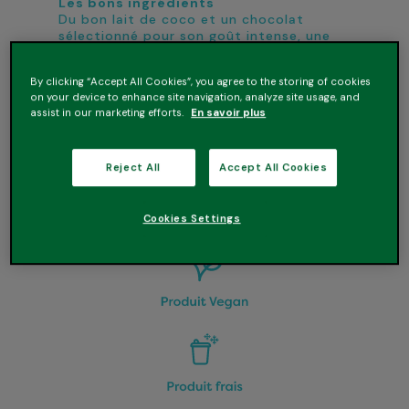
Les bons ingrédients
Du bon lait de coco et un chocolat
sélectionné pour son goût intense, une
touche d’arome naturel de vanille, une
texture fondante… et toujours sans
By clicking “Accept All Cookies”, you agree to the storing of cookies
conservateur !
on your device to enhance site navigation, analyze site usage, and
assist in our marketing efforts.
En savoir plus
Les bonnes raisons de l’essayer
• Ultra gourmand avec son cœur fondant
et du bon chocolat !
• 100% végétal
Reject All
Accept All Cookies
• Sans conservateur
• Convient aux personnes intolérantes au
lactose
Cookies Settings