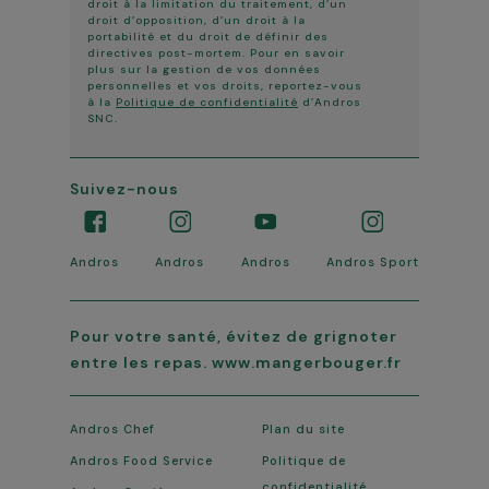
droit à la limitation du traitement, d’un
droit d’opposition, d’un droit à la
portabilité et du droit de définir des
directives post-mortem. Pour en savoir
plus sur la gestion de vos données
personnelles et vos droits, reportez-vous
à la
Politique de confidentialité
d’Andros
SNC.
Suivez-nous
Andros
Andros
Andros
Andros Sport
Pour votre santé, évitez de grignoter
entre les repas. www.mangerbouger.fr
Andros Chef
Plan du site
Andros Food Service
Politique de
confidentialité