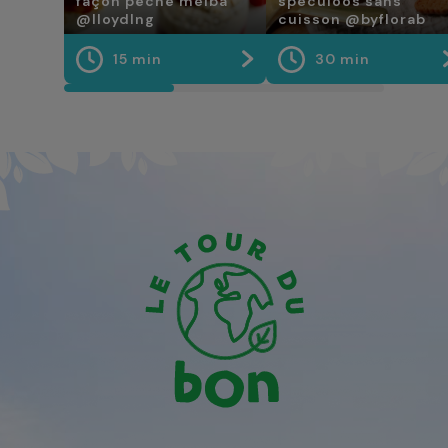
façon pêche melba
spéculoos sans
@lloydlng
cuisson @byflorab
15 min
30 min