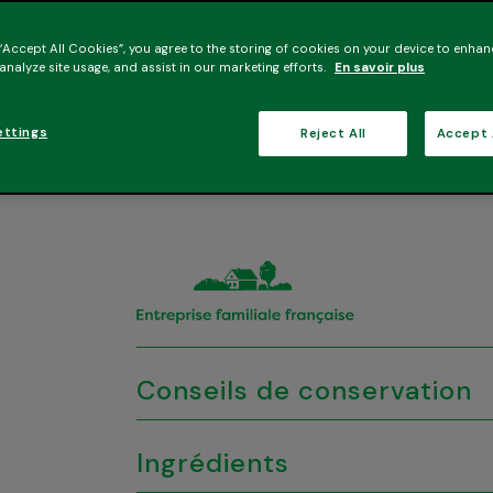
désaltérer tout au long de la journée.
 “Accept All Cookies”, you agree to the storing of cookies on your device to enhan
Les bons ingrédients
 analyze site usage, and assist in our marketing efforts.
En savoir plus
Des ingrédients et des fruits soigneuseme
Les bonnes raisons de l’essayer
ettings
Reject All
Accept 
• Rafraîchissant
• Sa saveur douce, sucrée et subtilement 
Conseils de conservation
Ingrédients