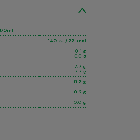
 100ml
140 kJ / 33 kcal
0.1 g
0.0 g
7.7 g
7.7 g
0.3 g
0.2 g
0.0 g