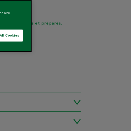
ce site
nt sélectionnés et préparés.
All Cookies
acidulée