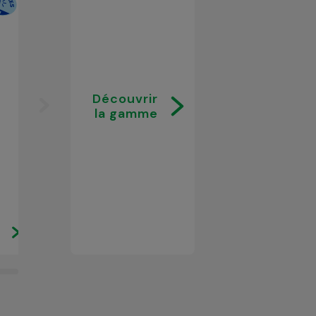
Découvrir
la gamme
Citronnade à la
Fruits de la pas
framboise 1L
pressés 1L