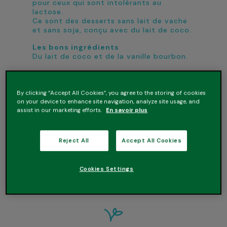
pour ceux qui sont intolérants au
lactose.
Ce sont des desserts sans lait de vache
et sans soja, conçu avec du lait de coco.
Les bons ingrédients
Du lait de coco et de la vanille bourbon.
Les bonnes raisons de l’essayer
• 100% végétal*
• Source de calcium et de vitamine D
By clicking “Accept All Cookies”, you agree to the storing of cookies
• Arôme naturel et sans conservateur
on your device to enhance site navigation, analyze site usage, and
• Convient aux personnes intolérantes au
assist in our marketing efforts.
En savoir plus
lactose
*100% des ingrédients agricoles sont
Reject All
Accept All Cookies
d’origine végétale
Cookies Settings