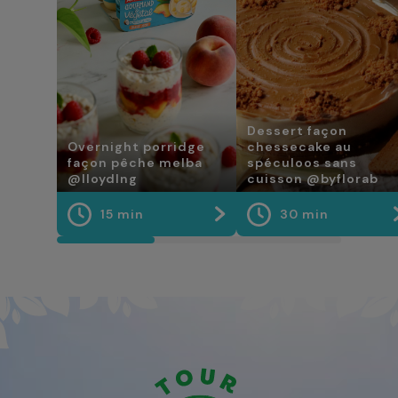
Dessert façon
Overnight porridge
chessecake au
façon pêche melba
spéculoos sans
@lloydlng
cuisson @byflorab
15 min
30 min