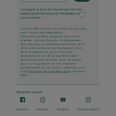
Tracking ouverture
J’accepte le suivi de l’ouverture de mes
emails (pixel de mesure). Modifiable à
tout moment.
Andros SNC collecte et traite les données
pour l’envoi de newsletters
informatives.Vous disposez d’un droit
d’accès, de rectification, d’effacement
des données à caractère personnel, d’un
droit à la limitation du traitement, d’un
droit d’opposition, d’un droit à la
portabilité et du droit de définir des
directives post-mortem. Pour en savoir
plus sur la gestion de vos données
personnelles et vos droits, reportez-vous
à la
Politique de confidentialité
d’Andros
SNC.
Suivez-nous
Andros
Andros
Andros
Andros Sport