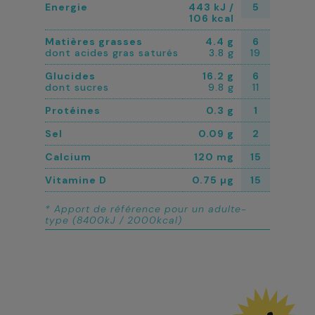
Energie
443 kJ /
5
106 kcal
Matières grasses
4.4 g
6
dont acides gras saturés
3.8 g
19
Glucides
16.2 g
6
dont sucres
9.8 g
11
Protéines
0.3 g
1
Sel
0.09 g
2
Calcium
120 mg
15
Vitamine D
0.75 µg
15
* Apport de référence pour un adulte-
type (8400kJ / 2000kcal)