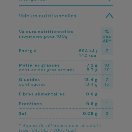
Valeurs nutritionnelles
Valeurs nutritionnelles
%
moyennes pour 100g
des
AR*
Energie
594 kJ /
7
142 kcal
Matières grasses
7.2 g
10
dont acides gras saturés
5.7 g
29
Glucides
18.4 g
7
dont sucres
13.4 g
15
Fibres alimentaires
0.6 g
Protéines
0.6 g
1
Sel
0.09 g
2
* Apport de référence pour un adulte-
type (8400kJ / 2000kcal)