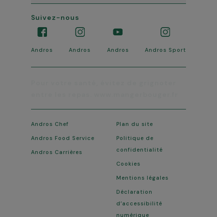
Suivez-nous
Andros
Andros
Andros
Andros Sport
Pour votre santé, mangez au moins
cinq fruits et légumes par jour.
www.mangerbouger.fr
Andros Chef
Plan du site
Andros Food Service
Politique de
confidentialité
Andros Carrières
Cookies
Mentions légales
Déclaration
d’accessibilité