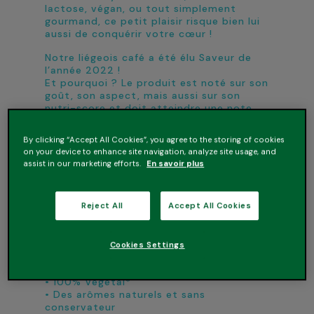
lactose, végan, ou tout simplement
gourmand, ce petit plaisir risque bien lui
aussi de conquérir votre cœur !
Notre liégeois café a été élu Saveur de
l’année 2022 !
Et pourquoi ? Le produit est noté sur son
goût, son aspect, mais aussi sur son
nutri-score et doit atteindre une note
minimale de 14/20 pour être lauréat !
Après avoir été dégusté par un panel de
By clicking “Accept All Cookies”, you agree to the storing of cookies
120 gourmands, notre liégeois a obtenu
on your device to enhance site navigation, analyze site usage, and
l’excellente note de 17,9/20 !
assist in our marketing efforts.
En savoir plus
Les bons ingrédients
Le meilleur lait d’amande pour sa douceur
Reject All
Accept All Cookies
et son onctuosité sans égales, du café au
goût intense, des arômes naturels et
sans conservateur !
Cookies Settings
Les bonnes raisons de l’essayer
• Ultra gourmand
• 100% Végétal*
• Des arômes naturels et sans
conservateur