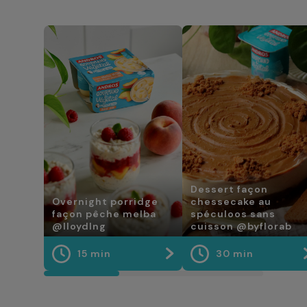
Dessert façon
Overnight porridge
chessecake au
façon pêche melba
spéculoos sans
@lloydlng
cuisson @byflorab
15 min
30 min