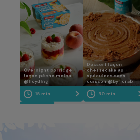
Dessert façon
Overnight porridge
chessecake au
façon pêche melba
spéculoos sans
@lloydlng
cuisson @byflorab
15 min
30 min