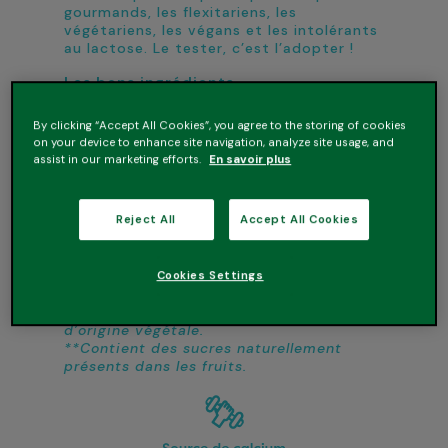
gourmands, les flexitariens, les
végétariens, les végans et les intolérants
au lactose. Le tester, c’est l’adopter !
Les bons ingrédients
Du bon lait de coco, sans sucres
ajoutés** et sans conservateur !
By clicking “Accept All Cookies”, you agree to the storing of cookies
on your device to enhance site navigation, analyze site usage, and
Les bonnes raisons de l’essayer
assist in our marketing efforts.
En savoir plus
• Ultra gourmand
• 100% Végétal*
• Sans sucres ajoutés**
Reject All
Accept All Cookies
• Source de calcium
• Sans conservateur
• Convient aux personnes intolérantes au
Cookies Settings
lactose
*100% des ingrédients agricoles sont
d’origine végétale.
**Contient des sucres naturellement
présents dans les fruits.