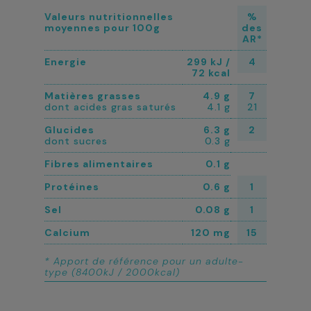
Valeurs nutritionnelles
%
moyennes pour 100g
des
AR*
Energie
299 kJ /
4
72 kcal
Matières grasses
4.9 g
7
dont acides gras saturés
4.1 g
21
Glucides
6.3 g
2
dont sucres
0.3 g
Fibres alimentaires
0.1 g
Protéines
0.6 g
1
Sel
0.08 g
1
Calcium
120 mg
15
* Apport de référence pour un adulte-
type (8400kJ / 2000kcal)