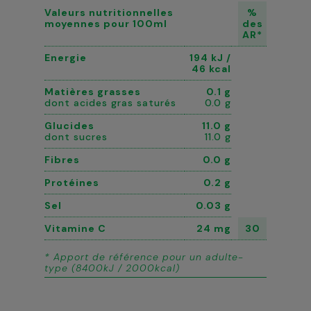
Valeurs nutritionnelles
%
moyennes pour 100ml
des
AR*
Energie
194 kJ /
46 kcal
Matières grasses
0.1 g
dont acides gras saturés
0.0 g
Glucides
11.0 g
dont sucres
11.0 g
Fibres
0.0 g
Protéines
0.2 g
Sel
0.03 g
Vitamine C
24 mg
30
* Apport de référence pour un adulte-
type (8400kJ / 2000kcal)