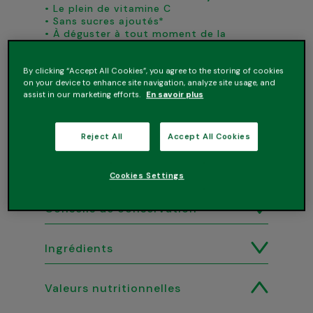
• Le plein de vitamine C
• Sans sucres ajoutés*
• À déguster à tout moment de la
journée
*Conformément à la règlementation des
By clicking “Accept All Cookies”, you agree to the storing of cookies
jus de fruits. Contient des sucres
on your device to enhance site navigation, analyze site usage, and
naturellement présents dans les fruits.
assist in our marketing efforts.
En savoir plus
Reject All
Accept All Cookies
Cookies Settings
Conseils de conservation
Ingrédients
Valeurs nutritionnelles