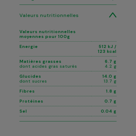
Valeurs nutritionnelles
Valeurs nutritionnelles
moyennes pour 100g
Energie
512 kJ /
123 kcal
Matières grasses
6.7 g
dont acides gras saturés
4.2 g
Glucides
14.0 g
dont sucres
13.7 g
Fibres
1.8 g
Protéines
0.7 g
Sel
0.04 g