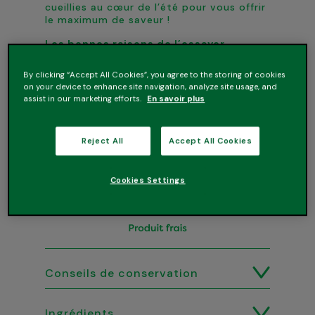
cueillies au cœur de l’été pour vous offrir
le maximum de saveur !
Les bonnes raisons de l’essayer
• De beaux morceaux de fruits
• Pots individuels pratiques
By clicking “Accept All Cookies”, you agree to the storing of cookies
• De bons fruits d’été à déguster toute
on your device to enhance site navigation, analyze site usage, and
l’année
assist in our marketing efforts.
En savoir plus
Reject All
Accept All Cookies
Cookies Settings
Conseils de conservation
Ingrédients