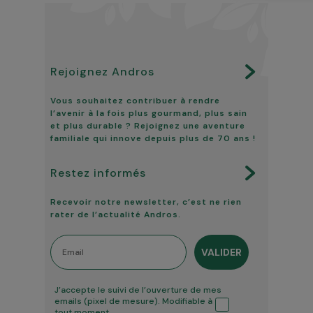
Rejoignez Andros
Vous souhaitez contribuer à rendre
l’avenir à la fois plus gourmand, plus sain
et plus durable ? Rejoignez une aventure
familiale qui innove depuis plus de 70 ans !
Restez informés
Recevoir notre newsletter, c’est ne rien
rater de l’actualité Andros.
Email
VALIDER
Tracking ouverture
J’accepte le suivi de l’ouverture de mes
emails (pixel de mesure). Modifiable à
tout moment.