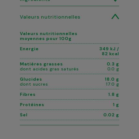
Valeurs nutritionnelles
Valeurs nutritionnelles
moyennes pour 100g
Energie
349 kJ /
82 kcal
Matières grasses
0.3 g
dont acides gras saturés
0.0 g
Glucides
18.0 g
dont sucres
17.0 g
Fibres
1.8 g
Protéines
1 g
Sel
0.02 g