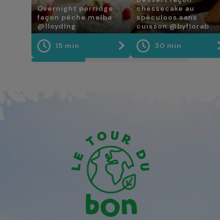
Overnight porridge
chessecake au
façon pêche melba
spéculoos sans
@lloydlng
cuisson @byflorab
15 min
30 min