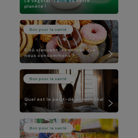
Le végétal : l’allié de notre
planète !
Bon pour la santé
D'où viennent les sucres que
nous consommons ?
Bon pour la santé
Quel est le petit-déjeuner idéal
?
Bon pour la santé