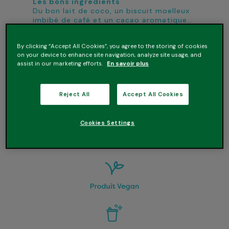
Les bons ingrédients
Du bon lait de coco, un biscuit moelleux
imbibé de café et un cacao aromatique…
le tout sans conservateur.
Les bonnes raisons de l’essayer
By clicking “Accept All Cookies”, you agree to the storing of cookies
• Ultra gourmand
on your device to enhance site navigation, analyze site usage, and
assist in our marketing efforts.
En savoir plus
• 100% végétal
• Sans conservateur
• Convient aux personnes intolérantes au
lactose
Reject All
Accept All Cookies
• Un petit voyage en Italie… sans quitter
votre cuillère !
Cookies Settings
*100% des ingrédients agricoles sont
d’origine végétale.