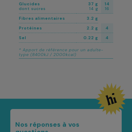
Glucides
37 g
14
dont sucres
14 g
16
Fibres alimentaires
3.2 g
Protéines
2.2 g
4
Sel
0.22 g
4
* Apport de référence pour un adulte-
type (8400kJ / 2000kcal)
Nos réponses à vos
questions