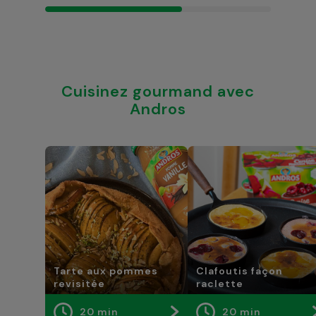
Cuisinez gourmand avec
Andros
Tarte aux pommes
Clafoutis façon
revisitée
raclette
20 min
20 min