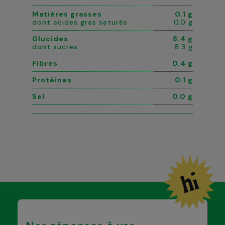
Matières grasses
0.1 g
dont acides gras saturés
0.0 g
Glucides
8.4 g
dont sucres
8.3 g
Fibres
0.4 g
Protéines
0.1 g
Sel
0.0 g