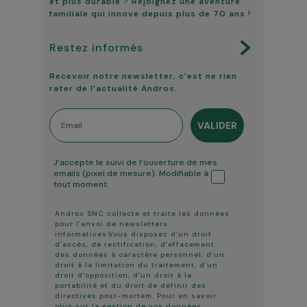
et plus durable ? Rejoignez une aventure
familiale qui innove depuis plus de 70 ans !
Restez informés
Recevoir notre newsletter, c’est ne rien
rater de l’actualité Andros.
Email
VALIDER
Tracking ouverture
J’accepte le suivi de l’ouverture de mes
emails (pixel de mesure). Modifiable à
tout moment.
Andros SNC collecte et traite les données
pour l’envoi de newsletters
informatives.Vous disposez d’un droit
d’accès, de rectification, d’effacement
des données à caractère personnel, d’un
droit à la limitation du traitement, d’un
droit d’opposition, d’un droit à la
portabilité et du droit de définir des
directives post-mortem. Pour en savoir
plus sur la gestion de vos données