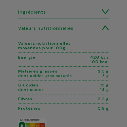
Ingrédients
Valeurs nutritionnelles
Valeurs nutritionnelles
moyennes pour 100g
Energie
420 kJ /
100 kcal
Matières grasses
3.5 g
dont acides gras saturés
3 g
Glucides
15 g
dont sucres
14 g
Fibres
2.3 g
Protéines
0.8 g