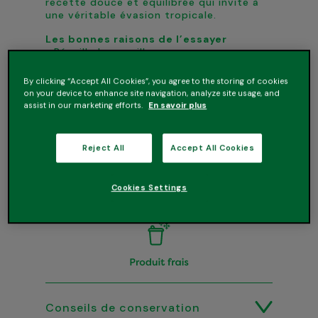
recette douce et équilibrée qui invite à
une véritable évasion tropicale.
Les bonnes raisons de l’essayer ​
• Réveille les papilles
• Texture lisse​
• Pots individuels pratiques
By clicking “Accept All Cookies”, you agree to the storing of cookies
on your device to enhance site navigation, analyze site usage, and
Déguster un pot Andros équivaut à
assist in our marketing efforts.
En savoir plus
manger l’un des 5 fruits et légumes
recommandés par jour.
Reject All
Accept All Cookies
Cookies Settings
Conseils de conservation