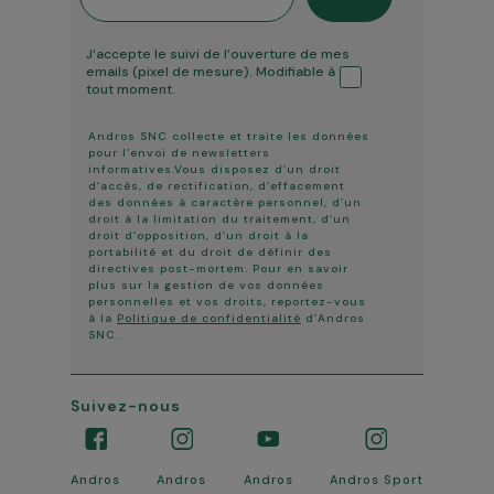
Tracking ouverture
J’accepte le suivi de l’ouverture de mes
emails (pixel de mesure). Modifiable à
tout moment.
Andros SNC collecte et traite les données
pour l’envoi de newsletters
informatives.Vous disposez d’un droit
d’accès, de rectification, d’effacement
des données à caractère personnel, d’un
droit à la limitation du traitement, d’un
droit d’opposition, d’un droit à la
portabilité et du droit de définir des
directives post-mortem. Pour en savoir
plus sur la gestion de vos données
personnelles et vos droits, reportez-vous
à la
Politique de confidentialité
d’Andros
SNC.
Suivez-nous
Andros
Andros
Andros
Andros Sport