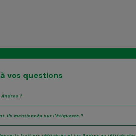
à vos questions
s Andros ?
nt-ils mentionnés sur l’étiquette ?
esserts fruitiers réfrigérés et jus Andros au réfrigérate