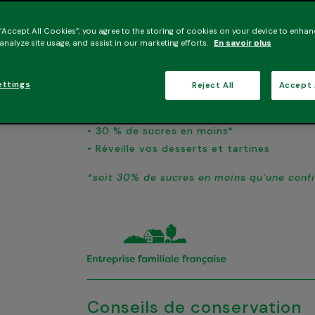
pain, des brioches, ou des crêpes.
Les bons ingrédients
 “Accept All Cookies”, you agree to the storing of cookies on your device to enhan
 analyze site usage, and assist in our marketing efforts.
En savoir plus
Beaucoup de pêches bien mûres et moins 
classique.
ettings
Reject All
Accept 
Les bonnes raisons de l’essayer
• Goût intense
• 30 % de sucres en moins*
• Réveille vos desserts et tartines
*soit 30% de sucres en moins qu’une confit
Conseils de conservation