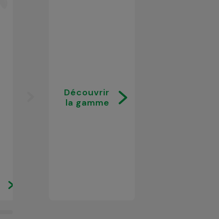
Découvrir
la gamme
Confiture allégée
Confiture allég
Figues
Framboises