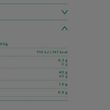
100g
710 kJ / 167 kcal
0.2 g
0 g
40 g
40 g
1.5 g
0.6 g