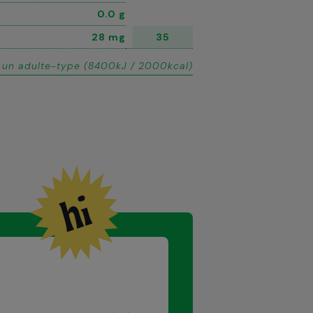
0.0 g
28 mg
35
 un adulte-type (8400kJ / 2000kcal)