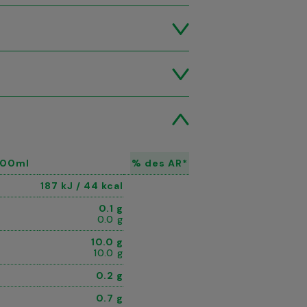
 100ml
% des AR*
187 kJ / 44 kcal
0.1 g
0.0 g
10.0 g
10.0 g
0.2 g
0.7 g