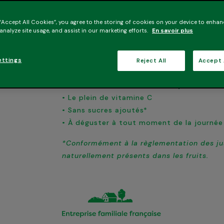
mandarine. Un pur jus à déguster au saut du
énergisant.
 “Accept All Cookies”, you agree to the storing of cookies on your device to enhan
 analyze site usage, and assist in our marketing efforts.
En savoir plus
Les bons ingrédients
Uniquement des clémentines et des manda
ettings
Reject All
Accept 
avec soin !
Les bonnes raisons de l’essayer
• Le plein de vitamine C
• Sans sucres ajoutés*
• À déguster à tout moment de la journée
*Conformément à la règlementation des jus
naturellement présents dans les fruits.