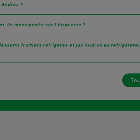
s Andros ?
nt-ils mentionnés sur l’étiquette ?
esserts fruitiers réfrigérés et jus Andros au réfrigérate
Tou