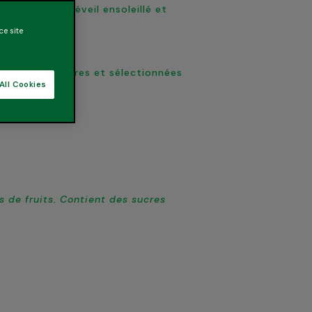
 lit pour un réveil ensoleillé et
ce site
rines bien mûres et sélectionnées
All Cookies
 de fruits. Contient des sucres