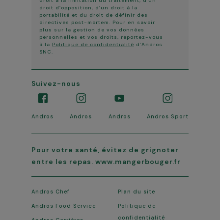
droit à la limitation du traitement, d’un
droit d’opposition, d’un droit à la
portabilité et du droit de définir des
directives post-mortem. Pour en savoir
plus sur la gestion de vos données
personnelles et vos droits, reportez-vous
à la
Politique de confidentialité
d’Andros
SNC.
Suivez-nous
Andros
Andros
Andros
Andros Sport
Pour votre santé, évitez de grignoter
entre les repas. www.mangerbouger.fr
Andros Chef
Plan du site
Andros Food Service
Politique de
confidentialité
Andros Carrières