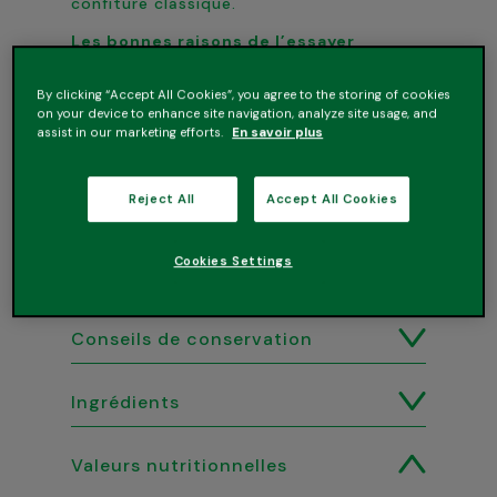
confiture classique.
Les bonnes raisons de l’essayer
• Goût intense
• 30 % de sucres en moins*
By clicking “Accept All Cookies”, you agree to the storing of cookies
• Réveille vos desserts et tartines
on your device to enhance site navigation, analyze site usage, and
assist in our marketing efforts.
En savoir plus
*soit 30% de sucres en moins qu’une
confiture traditionnelle.
Reject All
Accept All Cookies
Cookies Settings
Conseils de conservation
Ingrédients
Valeurs nutritionnelles