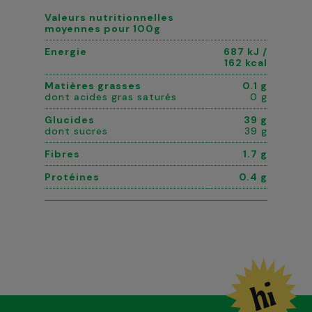
Valeurs nutritionnelles
moyennes pour 100g
Energie
687 kJ /
162 kcal
Matières grasses
0.1 g
dont acides gras saturés
0 g
Glucides
39 g
dont sucres
39 g
Fibres
1.7 g
Protéines
0.4 g