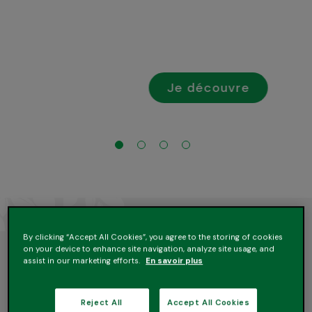
Je découvre
1
2
3
4
Découvrez tous nos
By clicking “Accept All Cookies”, you agree to the storing of cookies
produits
on your device to enhance site navigation, analyze site usage, and
assist in our marketing efforts.
En savoir plus
Découvrez la richesse de notre savoir-
faire à travers la grande variété des
Reject All
Accept All Cookies
produits Andros. Ce qu’ils ont tous en