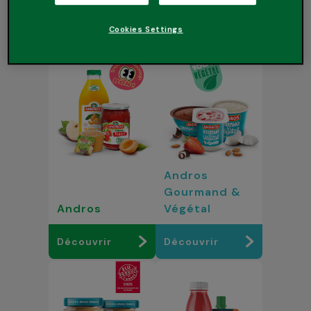
commun ? La gourmandise, et surtout le
vrai bon goût du fruit !
Cookies Settings
Andros
Gourmand &
Andros
Végétal
Découvrir
Découvrir