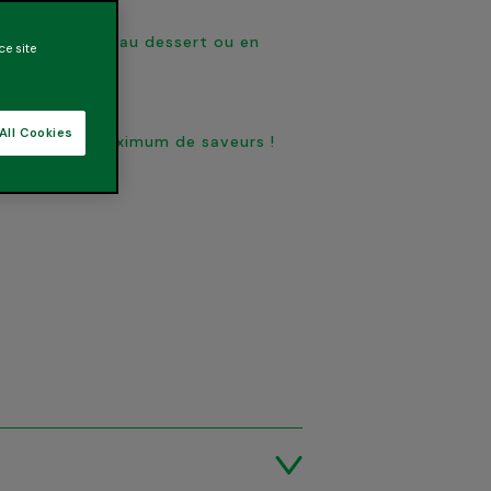
 !
e sa fraîcheur au dessert ou en
ce site
All Cookies
ous offrir le maximum de saveurs !