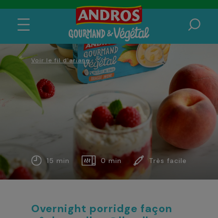
Voir le fil d'ariane
15 min
0 min
Très facile
Overnight porridge façon