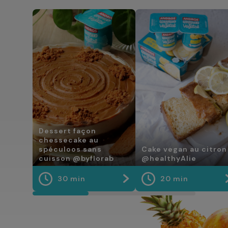
Dessert façon
chessecake au
spéculoos sans
Cake vegan au citron
cuisson @byflorab
@healthyAlie
30 min
20 min