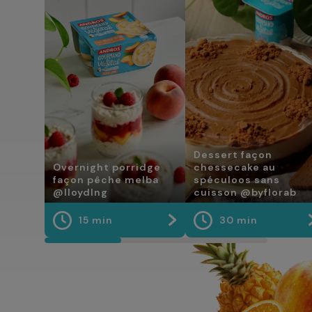
Dessert façon
Overnight porridge
chessecake au
façon pêche melba
spéculoos sans
@lloydlng
cuisson @byflorab
15 min
30 min