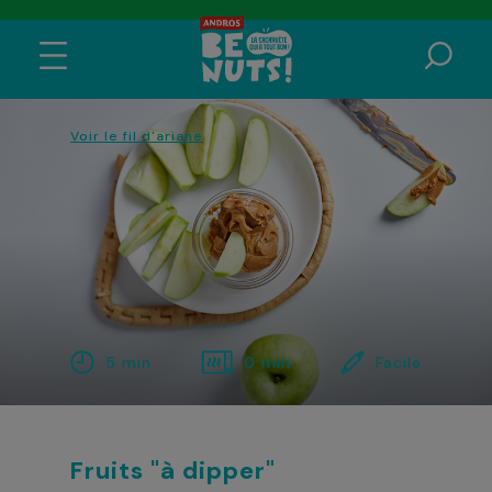
Voir le fil d'ariane
5 min
0 min
Facile
Fruits "à dipper"