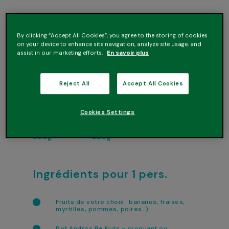
Recette à base de
By clicking “Accept All Cookies”, you agree to the storing of cookies
on your device to enhance site navigation, analyze site usage, and
assist in our marketing efforts.
En savoir plus
Reject All
Accept All Cookies
Pâte à
Pâte à
tartiner
tartiner
Cookies Settings
cacahuète -
cacahuète -
crémeux
croquant
325g
325g
Ingrédients pour 1 pers.
Fruits de votre choix : bananes, fraises,
myrtilles, pommes, poires…)
Pot Andros Be Nuts – croquant ou