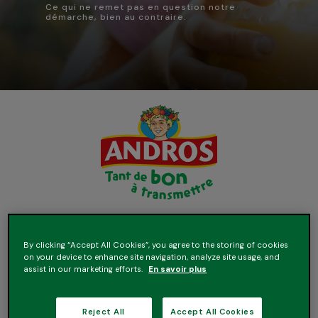
Ce qui ne remet pas en question notre
démarche, bien au contraire.
Les critères de choix se modifient
rapidement, chacun s’adapte comme il
peut à la conjoncture.
By clicking “Accept All Cookies”, you agree to the storing of cookies
Mais l’attachement toujours plus fort à
on your device to enhance site navigation, analyze site usage, and
assist in our marketing efforts.
En savoir plus
des produits à la fois bons et sains
demeure une constante, accentuée
encore par la crise Covid. Cette période
a été l’occasion d’une prise de
Reject All
Accept All Cookies