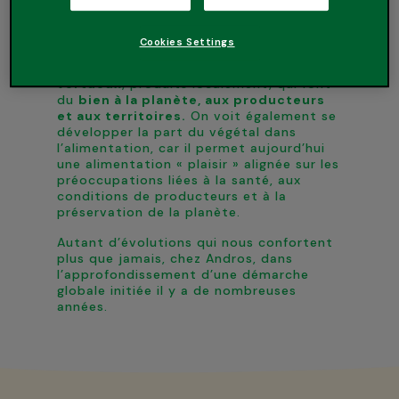
conscience globale et d’une aspiration à
manger mieux.
Cookies Settings
Les Français sont donc toujours plus
nombreux à
plébisciter des produits
vertueux
, produits localement, qui font
du
bien à la planète, aux producteurs
et aux territoires.
On voit également se
développer la part du végétal dans
l’alimentation, car il permet aujourd’hui
une alimentation « plaisir » alignée sur les
préoccupations liées à la santé, aux
conditions de producteurs et à la
préservation de la planète.
Autant d’évolutions qui nous confortent
plus que jamais, chez Andros, dans
l’approfondissement d’une démarche
globale initiée il y a de nombreuses
années.