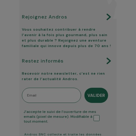
Rejoignez Andros
Vous souhaitez contribuer à rendre
l’avenir à la fois plus gourmand, plus sain
et plus durable ? Rejoignez une aventure
familiale qui innove depuis plus de 70 ans !
Restez informés
Recevoir notre newsletter, c’est ne rien
rater de l’actualité Andros.
Email
VALIDER
Tracking ouverture
J’accepte le suivi de l’ouverture de mes
emails (pixel de mesure). Modifiable à
tout moment.
Andros SNC collecte et traite les données