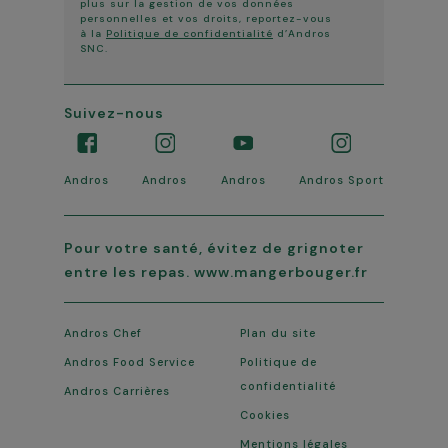
plus sur la gestion de vos données
personnelles et vos droits, reportez-vous
à la
Politique de confidentialité
d’Andros
SNC.
Suivez-nous
Andros
Andros
Andros
Andros Sport
Pour votre santé, évitez de grignoter
entre les repas. www.mangerbouger.fr
Andros Chef
Plan du site
Andros Food Service
Politique de
confidentialité
Andros Carrières
Cookies
Mentions légales