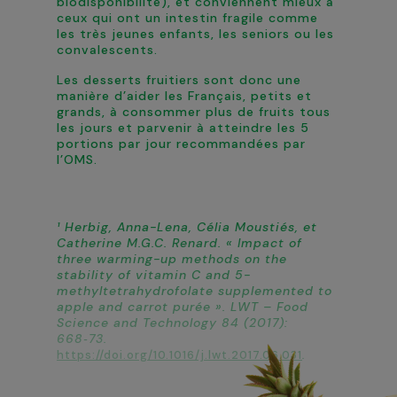
biodisponibilité), et conviennent mieux à
ceux qui ont un intestin fragile comme
les très jeunes enfants, les seniors ou les
convalescents.
Les desserts fruitiers sont donc une
manière d’aider les Français, petits et
grands, à consommer plus de fruits tous
les jours et parvenir à atteindre les 5
portions par jour recommandées par
l’OMS.
¹ Herbig, Anna-Lena, Célia Moustiés, et
Catherine M.G.C. Renard. « Impact of
three warming-up methods on the
stability of vitamin C and 5-
methyltetrahydrofolate supplemented to
apple and carrot purée ». LWT – Food
Science and Technology 84 (2017):
668‑73.
.
https://doi.org/10.1016/j.lwt.2017.06.031