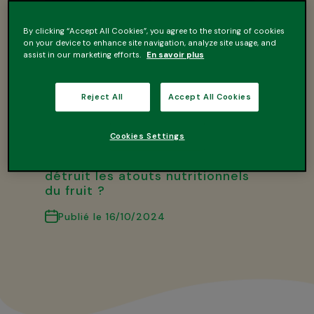
By clicking “Accept All Cookies”, you agree to the storing of cookies
Est-ce que la cuisson
on your device to enhance site navigation, analyze site usage, and
affecte les qualités
assist in our marketing efforts.
En savoir plus
nutritionnelles du fruit ?
Reject All
Accept All Cookies
Pour fabriquer un dessert fruitier,
il faut bien entendu couper et
cuire les fruits pour pouvoir
Cookies Settings
ensuite les conditionner en pot.
Alors, est-ce que la cuisson
détruit les atouts nutritionnels
du fruit ?
Publié le 16/10/2024