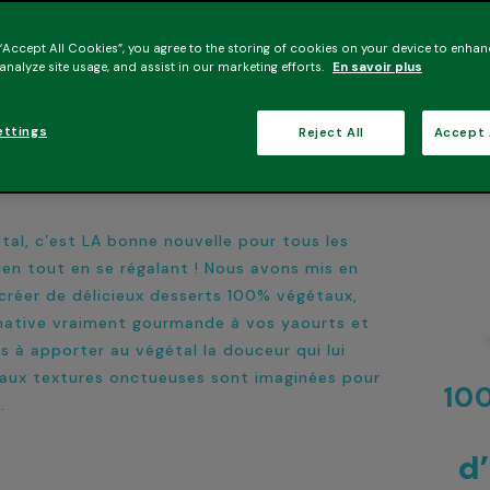
 “Accept All Cookies”, you agree to the storing of cookies on your device to enhan
 analyze site usage, and assist in our marketing efforts.
En savoir plus
ettings
Reject All
Accept 
l, c’est LA bonne nouvelle pour tous les
ien tout en se régalant ! Nous avons mis en
créer de délicieux desserts 100% végétaux,
rnative vraiment gourmande à vos yaourts et
s à apporter au végétal la douceur qui lui
aux textures onctueuses sont imaginées pour
10
.
d