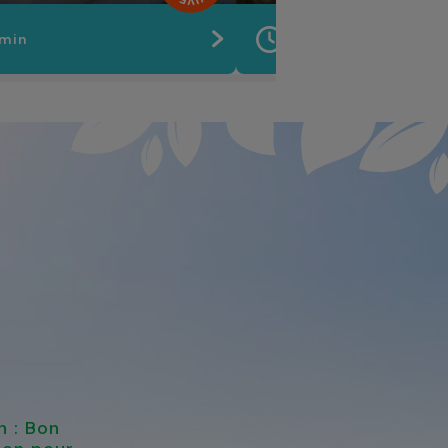
 min
10 min
n : Bon