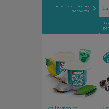
Découvrir tous les
Le
desserts
Déc
ga
Les fermes et
Le