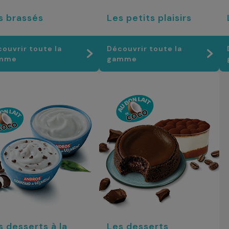
s brassés
Les petits plaisirs
ouvrir toute la
Découvrir toute la
mme
gamme
s desserts à la
Les desserts