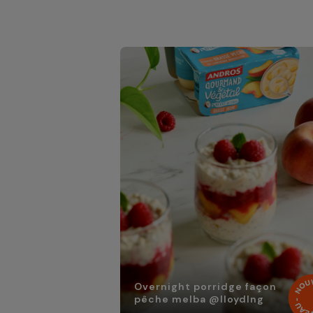
Overnight porridge façon
pêche melba @lloydlng