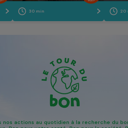
30 min
20
 nos actions au quotidien à la recherche du bo