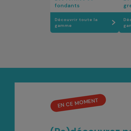
fondants
gr
Découvrir toute la
Déc
gamme
ga
EN CE MOMENT