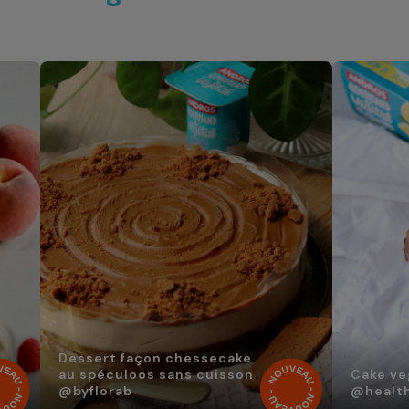
Dessert façon chessecake
au spéculoos sans cuisson
Cake ve
@byflorab
@health