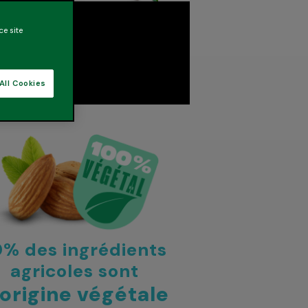
ce site
All Cookies
0% des ingrédients
agricoles sont
’origine végétale