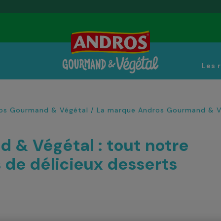
Les 
os Gourmand & Végétal
/
La marque Andros Gourmand & V
 & Végétal : tout notre
s de délicieux desserts