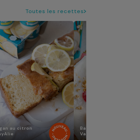
Toutes les recettes
gan au citron
Barre glacée végétale
yAlie
Vanille Granola & Fraise