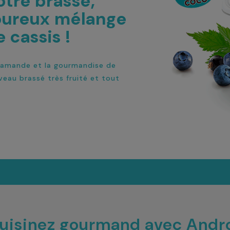
tre brassé,
voureux mélange
 cassis !
d’amande et la gourmandise de
uveau brassé très fruité et tout
uisinez gourmand avec Andr