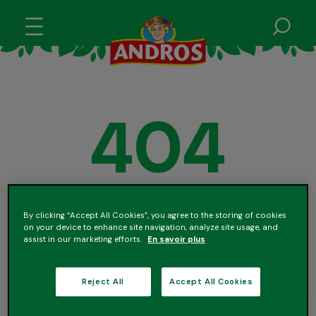
404
Oups, il semblerait que
By clicking “Accept All Cookies”, you agree to the storing of cookies
on your device to enhance site navigation, analyze site usage, and
votre requête n'ait pas
assist in our marketing efforts.
En savoir plus
porté ses fruits!
Reject All
Accept All Cookies