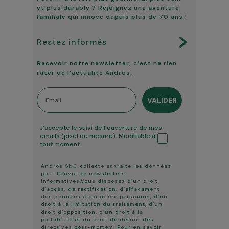
et plus durable ? Rejoignez une aventure
familiale qui innove depuis plus de 70 ans !
Restez informés
Recevoir notre newsletter, c’est ne rien
rater de l’actualité Andros.
Email
VALIDER
Tracking ouverture
J’accepte le suivi de l’ouverture de mes
emails (pixel de mesure). Modifiable à
tout moment.
Andros SNC collecte et traite les données
pour l’envoi de newsletters
informatives.Vous disposez d’un droit
d’accès, de rectification, d’effacement
des données à caractère personnel, d’un
droit à la limitation du traitement, d’un
droit d’opposition, d’un droit à la
portabilité et du droit de définir des
directives post-mortem. Pour en savoir